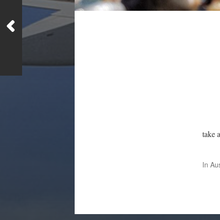
take 
In
Au