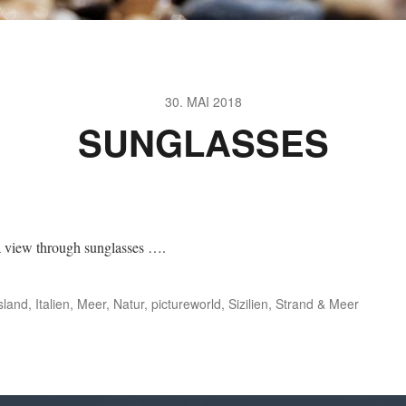
30. MAI 2018
SUNGLASSES
a view through sunglasses ….
sland
,
Italien
,
Meer
,
Natur
,
pictureworld
,
Sizilien
,
Strand & Meer