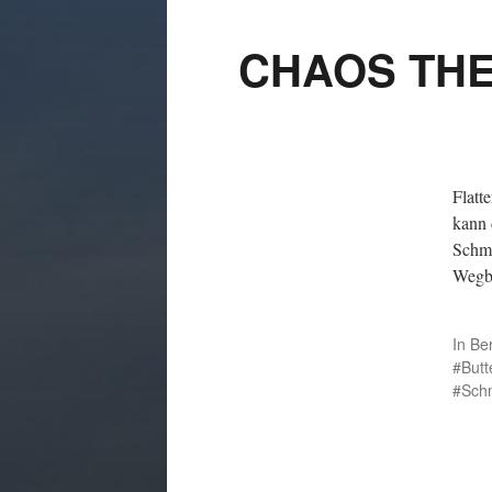
CHAOS THE
Flatte
kann 
Schme
Wegbe
In
Ber
Butt
Schm