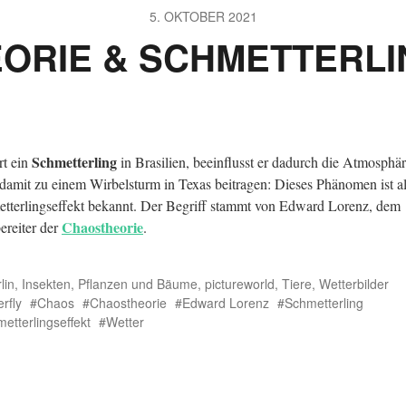
5. OKTOBER 2021
ORIE & SCHMETTERL
Schmetterling
rt ein
in Brasilien, beeinflusst er dadurch die Atmosphä
damit zu einem Wirbelsturm in Texas beitragen: Dieses Phänomen ist a
tterlingseffekt bekannt. Der Begriff stammt von Edward Lorenz, dem
Chaostheorie
reiter der
.
lin
,
Insekten
,
Pflanzen und Bäume
,
pictureworld
,
Tiere
,
Wetterbilder
erfly
Chaos
Chaostheorie
Edward Lorenz
Schmetterling
etterlingseffekt
Wetter