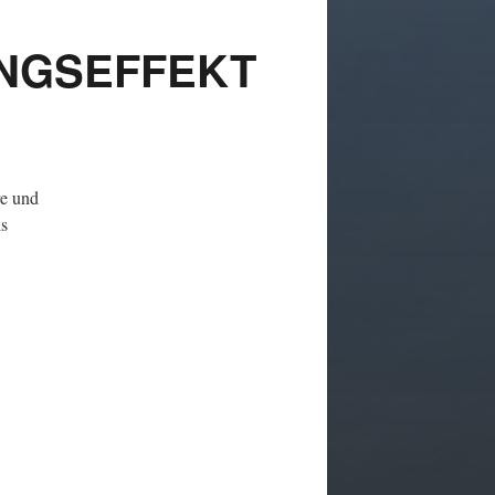
INGSEFFEKT
re und
ls