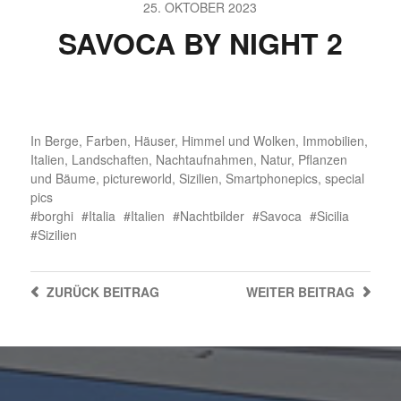
25. OKTOBER 2023
SAVOCA BY NIGHT 2
In
Berge
,
Farben
,
Häuser
,
Himmel und Wolken
,
Immobilien
,
Italien
,
Landschaften
,
Nachtaufnahmen
,
Natur
,
Pflanzen
und Bäume
,
pictureworld
,
Sizilien
,
Smartphonepics
,
special
pics
borghi
Italia
Italien
Nachtbilder
Savoca
Sicilia
Sizilien
ZURÜCK
BEITRAG
WEITER
BEITRAG