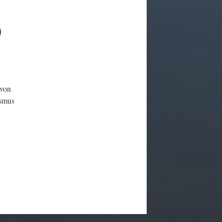
O
 von
ismus