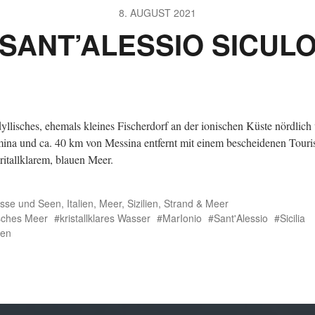
8. AUGUST 2021
SANT’ALESSIO SICUL
dyllisches, ehemals kleines Fischerdorf an der ionischen Küste nördlich
ina und ca. 40 km von Messina entfernt mit einem bescheidenen Tour
ritallklarem, blauen Meer.
üsse und Seen
,
Italien
,
Meer
,
Sizilien
,
Strand & Meer
sches Meer
kristallklares Wasser
MarIonio
Sant'Alessio
Sicilia
ien