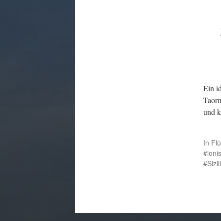
Ein i
Taorm
und k
In
Fl
ioni
Sizil